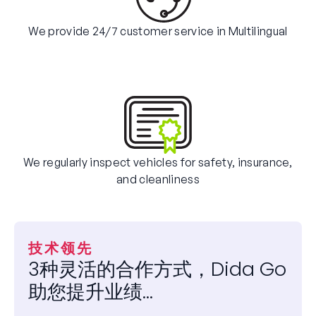
We provide 24/7 customer service in Multilingual
We regularly inspect vehicles for safety, insurance,
and cleanliness
技术领先
3种灵活的合作方式，Dida Go
助您提升业绩...