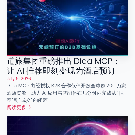
道旅集团重磅推出 Dida MCP：
让 AI 推荐即刻变现为酒店预订
July 9, 2026
Dida MCP 向经授权 B2B 合作伙伴开放全球超 200 万家
酒店资源，助力 AI 应用与智能体在几分钟内完成从"推
荐"到"成交"的闭环
阅读更多